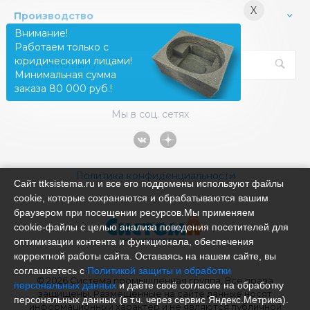
X
Производство
Внимание!
Работаем только с
юридическими лицами!
Минимальная сумма
заказа 80 000 руб.!
Мы в соц. сетях
Политика конфиденциальности
Сайт ttksistema.ru и все его поддомены используют файлы
cookie, которые сохраняются и обрабатываются вашим
браузером при посещении ресурсов.Мы применяем
cookie‑файлы с целью анализа поведения посетителей для
оптимизации контента и функционала, обеспечения
корректной работы сайта. Оставаясь на нашем сайте, вы
соглашаетесь с
Политикой защиты и обработки
© 2026 Система промышленная группа, Все права
персональных данных
и даёте своё согласие на обработку
защищены. Размещённые на сайте данные носят
персональных данных (в т.ч. через сервис Яндекс.Метрика).
информационный характер и не являются публичной