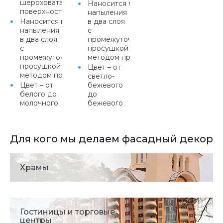
шероховатая
Наносится методом
поверхность
напыления
Наносится методом
в два слоя
напыления
с
в два слоя
промежуточной
с
просушкой или
промежуточной
методом протяжки
просушкой или
Цвет – от
методом протяжки
светло-
Цвет – от
бежевого
белого до
до
молочного
бежевого
Для кого мы делаем фасадный декор
Храмы
Гостиницы и торговые
центры