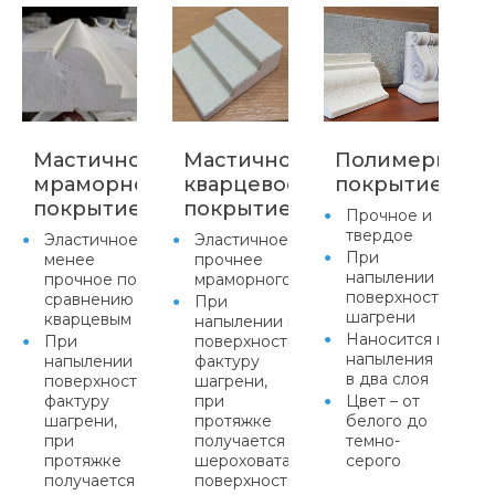
Мастичное
Мастичное
Полимерцеме
мраморное
кварцевое
покрытие
покрытие
покрытие
Прочное и
твердое
Эластичное,
Эластичное,
При
менее
прочнее
напылении прида
прочное по
мраморного
поверхности факт
сравнению с
При
шагрени
кварцевым
напылении придает
Наносится метод
При
поверхности
напыления
напылении придает
фактуру
в два слоя
поверхности
шагрени,
фактуру
при
Цвет – от
шагрени,
протяжке
белого до
при
получается равномерная
темно-
протяжке
шероховатая
серого
получается равномерная
поверхность