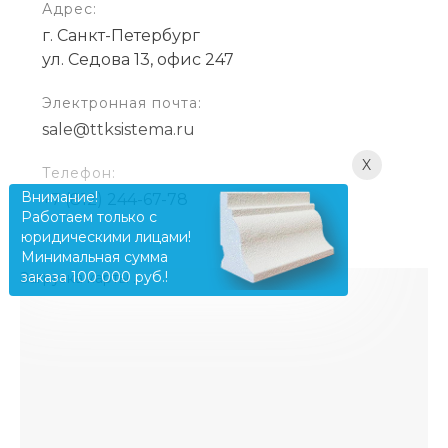
Адрес:
г. Санкт-Петербург
ул. Седова 13, офис 247
Электронная почта:
sale@ttksistema.ru
X
Телефон:
Внимание!
+7 (812) 244-67-78
Работаем только с
юридическими лицами!
Минимальная сумма
заказа 100 000 руб.!
Загрузка карты ...