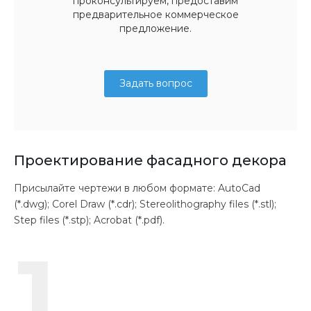
проконсультируем, предоставим
предварительное коммерческое
предложение.
Задать вопрос
Проектирование фасадного декора
Присылайте чертежи в любом формате: AutoCad
(*.dwg); Corel Draw (*.cdr); Stereolithography files (*.stl);
Step files (*.stp); Acrobat (*.pdf).
1