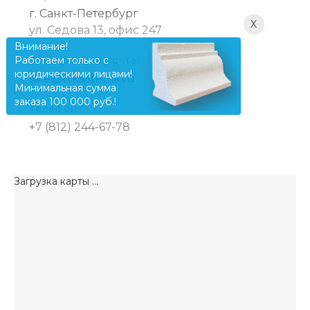
г. Санкт-Петербург
X
ул. Седова 13, офис 247
Внимание!
Работаем только с
Электронная почта:
юридическими лицами!
sale@ttksistema.ru
Минимальная сумма
заказа 100 000 руб.!
Телефон:
+7 (812) 244-67-78
Загрузка карты ...