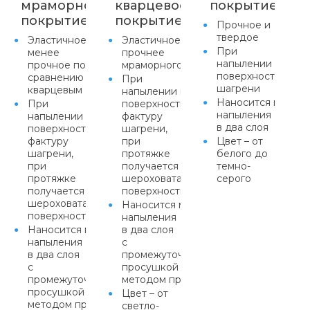
мраморное
кварцевое
покрытие
покрытие
покрытие
Прочное и
твердое
Эластичное,
Эластичное,
При
менее
прочнее
напылении прида
прочное по
мраморного
поверхности факт
сравнению с
При
шагрени
кварцевым
напылении придает
Наносится метод
При
поверхности
напыления
напылении придает
фактуру
в два слоя
поверхности
шагрени,
фактуру
при
Цвет – от
шагрени,
протяжке
белого до
при
получается равномерная
темно-
протяжке
шероховатая
серого
получается равномерная
поверхность
шероховатая
Наносится методом
поверхность
напыления
Наносится методом
в два слоя
напыления
с
в два слоя
промежуточной
с
просушкой или
промежуточной
методом протяжки
просушкой или
Цвет – от
методом протяжки
светло-