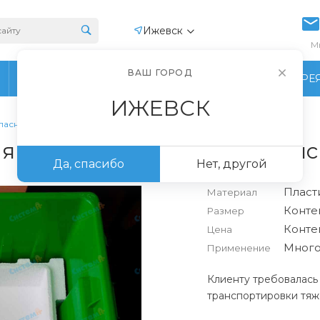
Ижевск
М
ВАШ ГОРОД
ПРОИЗВОДСТВО
ФОТОГАЛЕРЕ
ИЖЕВСК
пасной транспортировки и хранения
ящик для безопасной транс
Да, спасибо
Нет, другой
Пласт
Материал
Конте
Размер
Контей
Цена
Много
Применение
Клиенту требовалась 
транспортировки тяж