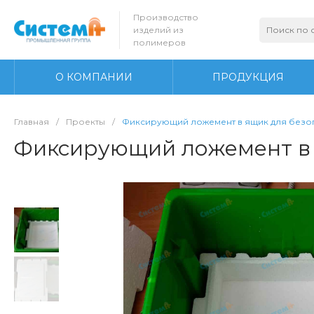
Производство
изделий из
полимеров
О КОМПАНИИ
ПРОДУКЦИЯ
Главная
/
Проекты
/
Фиксирующий ложемент в ящик для безо
Фиксирующий ложемент в 