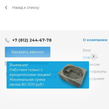
Назад к списку
О компании
+7 (812) 244-67-78
Блог
Заказать звонок
X
Новости
sale@ttksistema.ru
Вакансии
Внимание!
Работаем только с
Сертификаты
г. Санкт-Петербург, г.Санкт-
юридическими лицами!
Петербург, ул. Седова 13
Сотрудники
Минимальная сумма
заказа 80 000 руб.!