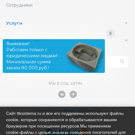
Сотрудники
Услуги
X
Производство
Внимание!
Работаем только с
юридическими лицами!
Минимальная сумма
заказа 80 000 руб.!
Мы в соц. сетях
Политика конфиденциальности
Сайт ttksistema.ru и все его поддомены используют файлы
cookie, которые сохраняются и обрабатываются вашим
браузером при посещении ресурсов.Мы применяем
cookie‑файлы с целью анализа поведения посетителей для