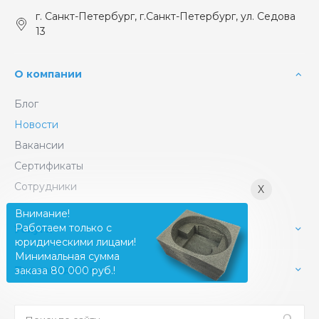
г. Санкт-Петербург, г.Санкт-Петербург, ул. Седова
13
О компании
Блог
Новости
Вакансии
Сертификаты
Сотрудники
X
Внимание!
Работаем только с
Услуги
юридическими лицами!
Минимальная сумма
Производство
заказа 80 000 руб.!