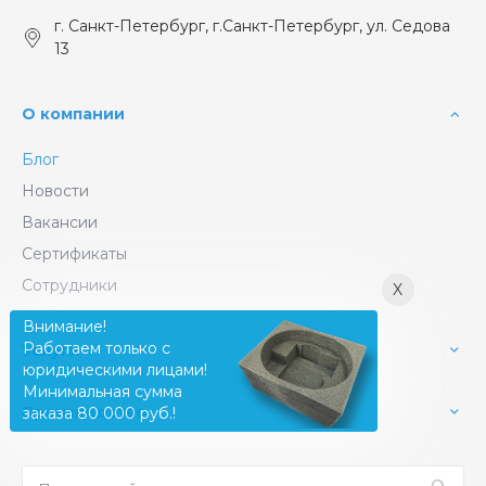
г. Санкт-Петербург, г.Санкт-Петербург, ул. Седова
13
О компании
Блог
Новости
Вакансии
Сертификаты
Сотрудники
X
Внимание!
Работаем только с
Услуги
юридическими лицами!
Минимальная сумма
Производство
заказа 80 000 руб.!